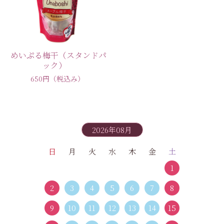
めいぷる梅干（スタンドパ
ック）
650円
（税込み）
2026年08月
日
月
火
水
木
金
土
1
2
3
4
5
6
7
8
9
10
11
12
13
14
15